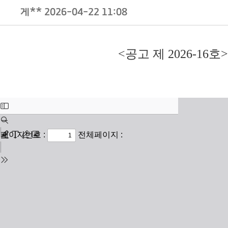
글
게**
2026-04-22 11:08
내
용
입
니
<공고 제 2026-16호>
다.